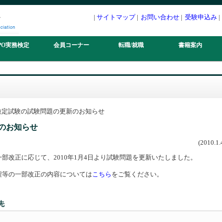
|
サイトマップ
|
お問い合わせ
|
受験申込み
|
PO実務検定
会員コーナー
転職/就職
書籍案内
務検定試験の試験問題の更新のお知らせ
新のお知らせ
(2010.
改正に応じて、2010年1月4日より試験問題を更新いたしました。
等の一部改正の内容については
こちら
をご覧ください。
先