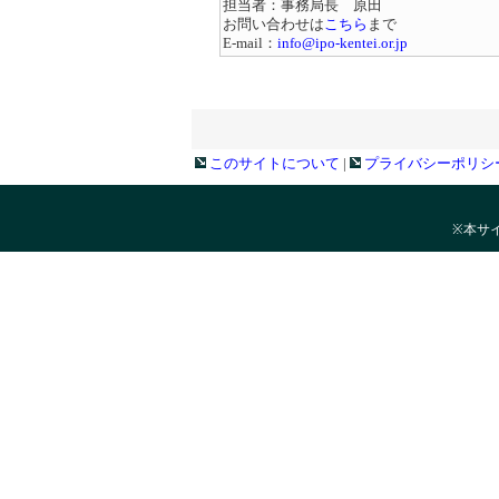
担当者：事務局長 原田
お問い合わせは
こちら
まで
E-mail：
info@ipo-kentei.or.jp
このサイトについて
|
プライバシーポリシ
※本サ