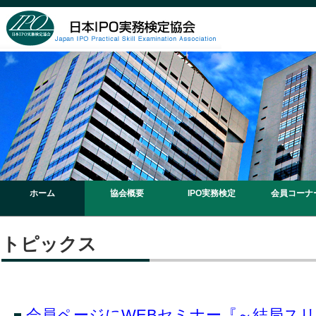
ホーム
協会概要
IPO実務検定
会員コーナ
トピックス
会員ページにWEBセミナー『～結局ス