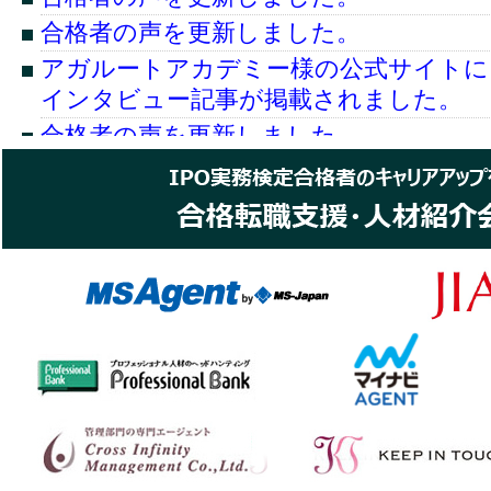
更』を掲載しました。
合格者の声を更新しました。
会場型セミナー『～結局スリム化したの
アガルートアカデミー様の公式サイトに
のか？～コーポレートガバナンス・コー
インタビュー記事が掲載されました。
く』を開催します。
合格者の声を更新しました。
会員ページに上場準備のトラブルシュー
合格者の声を更新しました。
の整備について』を掲載しました。
合格者の声を更新しました。
会員ページに上場準備のトラブルシュー
合格者の声を更新しました。
ロース市場への上場が難しい』を掲載し
合格者の声を更新しました。
会員ページに『最新Ⅰの部分析「梅乃宿
合格者の声を更新しました。
ました。
合格者の声を更新しました。
会員ページに『最新Ⅰの部分析「ヒトト
合格者の声を更新しました。
会社」』を掲載しました。
公式問題集改訂のお知らせ
会員ページにWEBセミナー『～本邦初・TOKY
ける新ファイナンススキーム～特定投資
上級レベル試験・記述式問題用公式テキス
貌』を掲載しました。