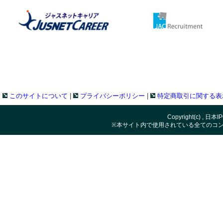
ディ改訂のお知らせ
会員ページにWEBセミナー『実例で学
合格者の声を更新しました。
ス市場からTOKYO PRO Market』
公式テキストの正誤表はこちら。
た。
受験料改定のお知らせ
宝印刷（株）様が主催する「株式上場実務
公式テキスト改訂のお知らせ
7月）」の募集が開始されました。弊協
合格者の声を更新しました。
ナーに無料で参加することができます。
このサイトについて
|
プライバシーポリシー
|
特定商取引に関する表
東京証券取引所で上場審査部長を務めた
会場型セミナー『IPO準備企業の資金調
験委員および理事としてお迎えしました
業性融資推進法」のポイントと活用法』
Copyright(c) , 日本
※本サイト内で使用されている全てのコ
合格者の声を更新しました。
の中間にあるハイブリッドな資金調達―
合格者の声を更新しました。
の仕組みと実務』を開催しました。
合格者の声を更新しました。
会員ページにWEBセミナー『～N−2期か
の「解像度UP」～現役IPOコンサルタ
合格者の声を更新しました。
担当別〉IPO準備の勘所』を掲載しまし
合格者の声を更新しました。
会場型セミナー『実例で学ぶ 上場準備
合格者の声を更新しました。
TOKYO PRO Market』への進路変更』