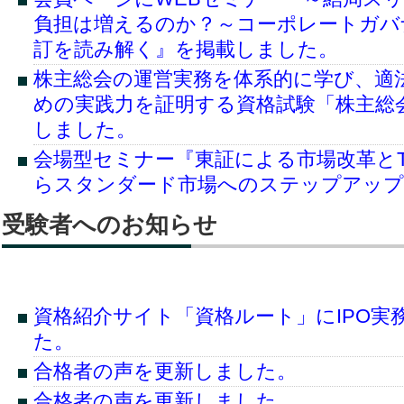
負担は増えるのか？～コーポレートガバ
訂を読み解く』を掲載しました。
株主総会の運営実務を体系的に学び、適
めの実践力を証明する資格試験「株主総
しました。
会場型セミナー『東証による市場改革とT
らスタンダード市場へのステップアップ
会場型セミナー「～日本の中小企業を世
受験者へのお知らせ
『ミッテルシュタント』はグローバル市
本の中小企業の海外展開のヒントを探る
会員ページにWEBセミナー『エクイテ
資格紹介サイト「資格ルート」にIPO実
ハイブリッドな資金調達―「ベンチャー
た。
務』を掲載しました。
合格者の声を更新しました。
会員ページにWEBセミナー『IPO 準備
択肢―「事業性融資推進法」のポイント
合格者の声を更新しました。