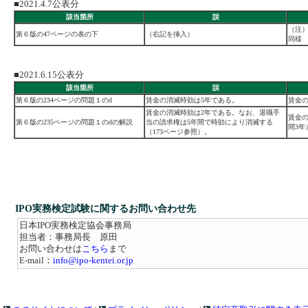
■2021.4.7公表分
該当箇所
誤
（注
第６版の47ページの表の下
（右記を挿入）
同様
■2021.6.15公表分
該当箇所
誤
第６版の234ページの問題１のd
賃金の消滅時効は5年である。
賃金の
賃金の消滅時効は2年である。なお、退職手
賃金の
第６版の235ページの問題１のdの解説
当の請求権は5年間で時効により消滅する
間3年
（173ページ参照）。
IPO実務検定試験に関するお問い合わせ先
日本IPO実務検定協会事務局
担当者：事務局長 原田
お問い合わせは
こちら
まで
E-mail：
info@ipo-kentei.or.jp