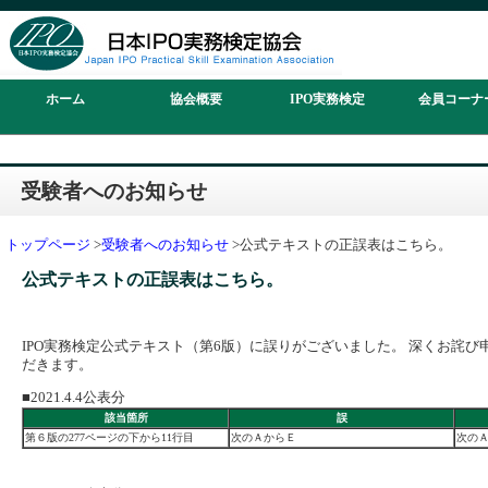
ホーム
協会概要
IPO実務検定
会員コーナ
受験者へのお知らせ
トップページ
>
受験者へのお知らせ
>公式テキストの正誤表はこちら。
公式テキストの正誤表はこちら。
IPO実務検定公式テキスト（第6版）に誤りがございました。 深くお詫
だきます。
■2021.4.4公表分
該当箇所
誤
第６版の277ページの下から11行目
次のＡからＥ
次の