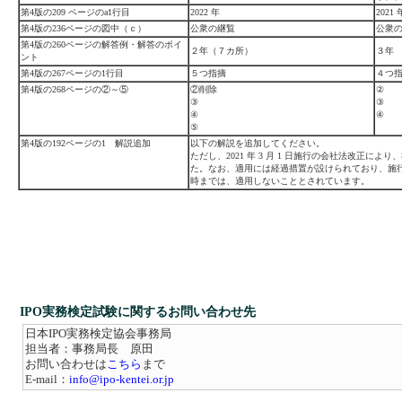
第4版の209 ページのa1行目
2022 年
2021 
第4版の236ページの図中（ｃ）
公衆の継覧
公衆
第4版の260ページの解答例・解答のポイ
２年（７カ所）
３年
ント
第4版の267ページの1行目
５つ指摘
４つ
第4版の268ページの②～⑤
②削除
②
③
③
④
④
⑤
第4版の192ページの1 解説追加
以下の解説を追加してください。
ただし、2021 年 3 月 1 日施行の会社法改正
た。なお、適用には経過措置が設けられており、施
時までは、適用しないこととされています。
IPO実務検定試験に関するお問い合わせ先
日本IPO実務検定協会事務局
担当者：事務局長 原田
お問い合わせは
こちら
まで
E-mail：
info@ipo-kentei.or.jp