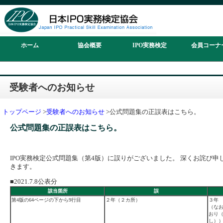
ホーム
協会概要
IPO実務検定
会員コーナ
受験者へのお知らせ
トップページ
>
受験者へのお知らせ
>公式問題集の正誤表はこちら。
公式問題集の正誤表はこちら。
IPO実務検定公式問題集（第4版）に誤りがございました。 深くお詫び
きます。
■2021.7.8公表分
該当箇所
誤
第4版の64ページの下から9行目
２年（２カ所）
３年
（なお
おり
し）