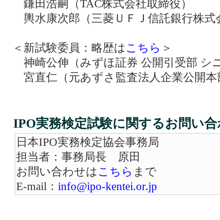
鎌田浩嗣（TAC株式会社取締役）
輿水康次郎（三菱ＵＦＪ信託銀行株式
＜新試験委員：略歴は
こちら
＞
神崎公伸（みずほ証券 公開引受部 シ
宮直仁（元あずさ監査法人企業公開本
IPO実務検定試験に関するお問い合
日本IPO実務検定協会事務局
担当者：事務局長 原田
お問い合わせは
こちら
まで
E-mail：
info@ipo-kentei.or.jp